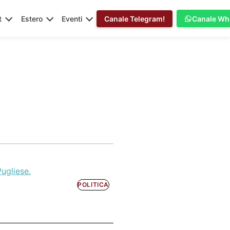
t
Estero
Eventi
Canale Telegram!
Canale Wh
Pugliese.
POLITICA