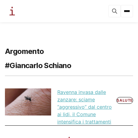
Argomento
#Giancarlo Schiano
Ravenna invasa dalle
zanzare: sciame
SALUTE
“aggressivo” dal centro
ai lidi, il Comune
intensifica i trattamenti