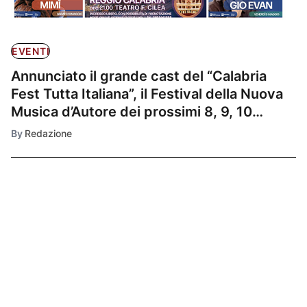
EVENTI
Annunciato il grande cast del “Calabria
Fest Tutta Italiana”, il Festival della Nuova
Musica d’Autore dei prossimi 8, 9, 10
maggio al Teatro Cilea di Reggio Calabria,
By
Redazione
media partner rai Isoradio e Rai Radio Tutta
Italiana
Ultimissime
1