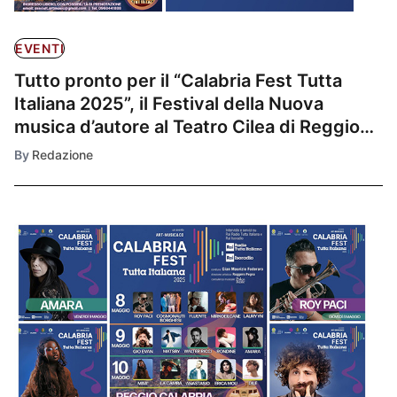
EVENTI
Tutto pronto per il “Calabria Fest Tutta
Italiana 2025”, il Festival della Nuova
musica d’autore al Teatro Cilea di Reggio
Calabria, Media partner rai, tre serate ad
By
Redazione
ingresso libero con 15 artisti