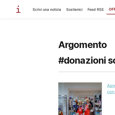
OF
Scrivi una notizia
Sostienici
Feed RSS
Argomento
#donazioni so
Apre
con 