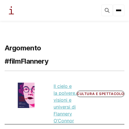
Argomento
#filmFlannery
Il cielo e
la polvere.
CULTURA E SPETTACOLO
visioni e
universi di
Flannery
O’Connor