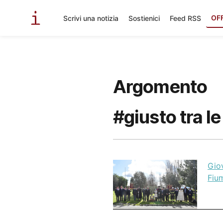
OF
Scrivi una notizia
Sostienici
Feed RSS
Argomento
#giusto tra le
Giov
Fium