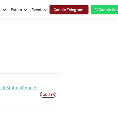
t
Estero
Eventi
Canale Telegram!
Canale Wh
di Stato all’eroe di
SOCIETA'