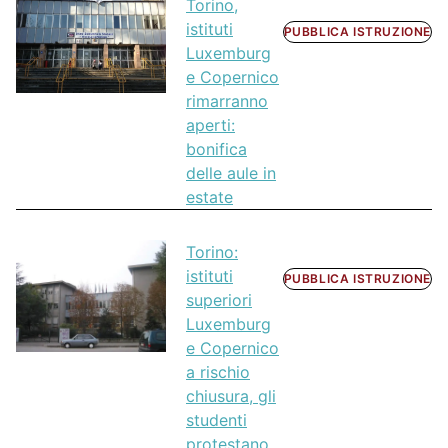
Torino,
istituti
PUBBLICA ISTRUZIONE
Luxemburg
e Copernico
rimarranno
aperti:
bonifica
delle aule in
estate
Torino:
istituti
PUBBLICA ISTRUZIONE
superiori
Luxemburg
e Copernico
a rischio
chiusura, gli
studenti
protestano