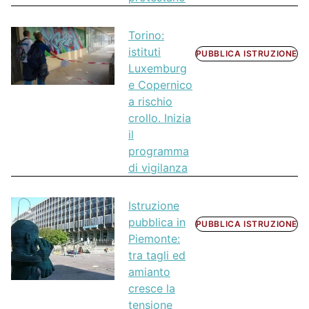
Torino:
istituti
PUBBLICA ISTRUZIONE
Luxemburg
e Copernico
a rischio
crollo. Inizia
il
programma
di vigilanza
Istruzione
pubblica in
PUBBLICA ISTRUZIONE
Piemonte:
tra tagli ed
amianto
cresce la
tensione