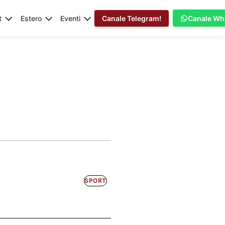
t
Estero
Eventi
Canale Telegram!
Canale Wh
SPORT