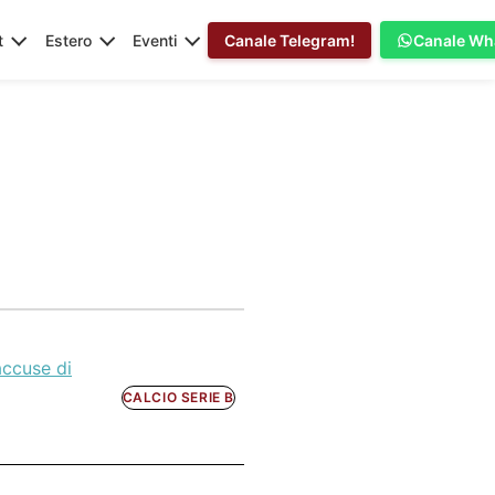
t
Estero
Eventi
Canale Telegram!
Canale Wh
accuse di
CALCIO SERIE B