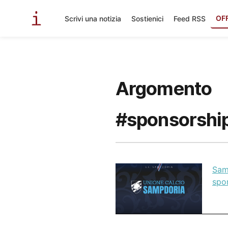
OF
Scrivi una notizia
Sostienici
Feed RSS
Argomento
#sponsorship
Samp
spon