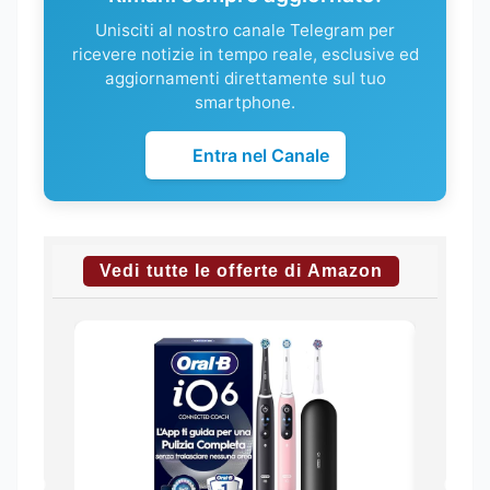
Unisciti al nostro canale Telegram per
ricevere notizie in tempo reale, esclusive ed
aggiornamenti direttamente sul tuo
smartphone.
Entra nel Canale