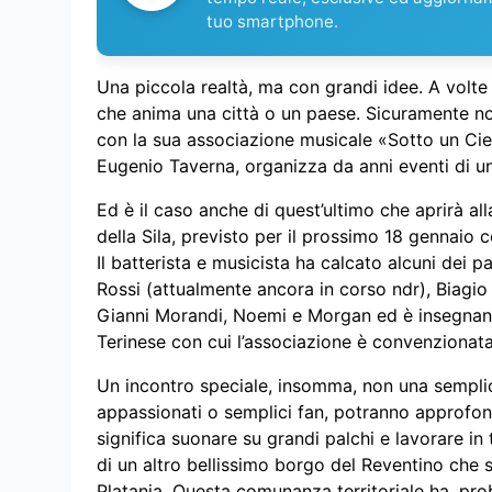
tuo smartphone.
Una piccola realtà, ma con grandi idee. A volte
che anima una città o un paese. Sicuramente non
con la sua associazione musicale «Sotto un Cie
Eugenio Taverna, organizza da anni eventi di u
Ed è il caso anche di quest’ultimo che aprirà all
della Sila, previsto per il prossimo 18 gennaio 
Il batterista e musicista ha calcato alcuni dei p
Rossi (attualmente ancora in corso ndr), Biagi
Gianni Morandi, Noemi e Morgan ed è insegnant
Terinese con cui l’associazione è convenzionata
Un incontro speciale, insomma, non una semplic
appassionati o semplici fan, potranno approfon
significa suonare su grandi palchi e lavorare in 
di un altro bellissimo borgo del Reventino che s
Platania. Questa comunanza territoriale ha, pro