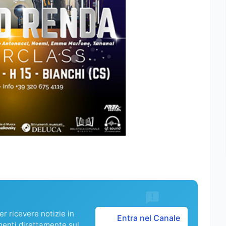
r ricevere notizie in
Entra nel Canale
menti direttamente sul