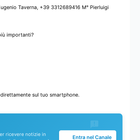
Eugenio Taverna, +39 3312689416 M° Pierluigi
più importanti?
i direttamente sul tuo smartphone.
r ricevere notizie in
Entra nel Canale