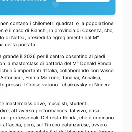
 non contano i chilometri quadrati o la popolazione
 è il caso di Bianchi, in provincia di Cosenza, che,
lo di Note», presieduta egregiamente dal M°
na certa portata.
a grande il 2026 per il centro cosentino ai piedi
con la masterclass di batteria del M° Donald Renda.
alchi più importanti d’Italia, collaborando con Vasco
o Antonacci, Emma Marrone, Tananai, Annalisa,
e presso il Conservatorio Tchaikovsky di Nocera
.
e masterclass dove, musicisti, studenti,
dire, attraverso performances dal vivo, cosa
tour professionali. Del resto Renda, che è originario
i affaccia, però, sul Tirreno catanzarese, ovvero
babilmente, agevolato il sì del blasonato performer