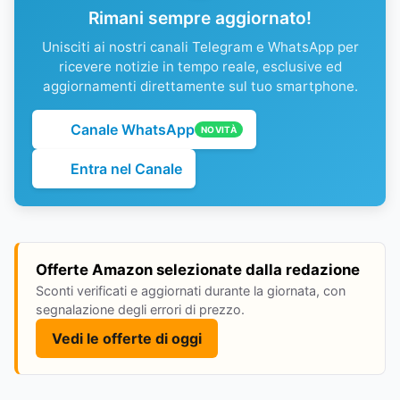
Rimani sempre aggiornato!
Unisciti ai nostri canali Telegram e WhatsApp per
ricevere notizie in tempo reale, esclusive ed
aggiornamenti direttamente sul tuo smartphone.
Canale WhatsApp
NOVITÀ
Entra nel Canale
Offerte Amazon selezionate dalla redazione
Sconti verificati e aggiornati durante la giornata, con
segnalazione degli errori di prezzo.
Vedi le offerte di oggi