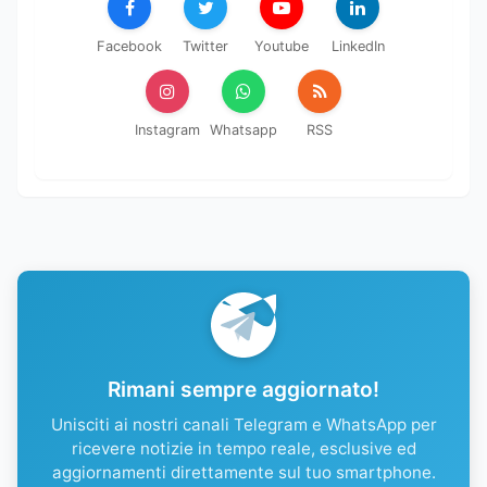
Facebook
Twitter
Youtube
LinkedIn
Instagram
Whatsapp
RSS
Rimani sempre aggiornato!
Unisciti ai nostri canali Telegram e WhatsApp per
ricevere notizie in tempo reale, esclusive ed
aggiornamenti direttamente sul tuo smartphone.