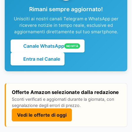
Rimani sempre aggiornato!
Unisciti ai nostri canali Telegram e WhatsApp per
ricevere notizie in tempo reale, esclusive ed
aggiornamenti direttamente sul tuo smartphone.
Canale WhatsApp
NOVITÀ
Entra nel Canale
Offerte Amazon selezionate dalla redazione
Sconti verificati e aggiornati durante la giornata, con
segnalazione degli errori di prezzo.
Vedi le offerte di oggi