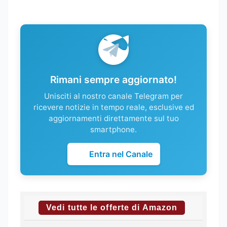
Rimani sempre aggiornato!
Unisciti al nostro canale Telegram per
ricevere notizie in tempo reale, esclusive ed
aggiornamenti direttamente sul tuo
smartphone.
Entra nel Canale