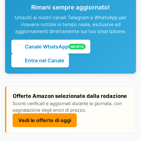
Rimani sempre aggiornato!
Unisciti ai nostri canali Telegram e WhatsApp per
ricevere notizie in tempo reale, esclusive ed
aggiornamenti direttamente sul tuo smartphone.
Canale WhatsApp
NOVITÀ
Entra nel Canale
Offerte Amazon selezionate dalla redazione
Sconti verificati e aggiornati durante la giornata, con
segnalazione degli errori di prezzo.
Vedi le offerte di oggi