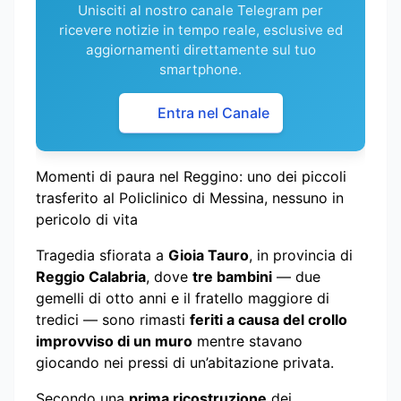
Unisciti al nostro canale Telegram per
ricevere notizie in tempo reale, esclusive ed
aggiornamenti direttamente sul tuo
smartphone.
Entra nel Canale
Momenti di paura nel Reggino: uno dei piccoli
trasferito al Policlinico di Messina, nessuno in
pericolo di vita
Tragedia sfiorata a
Gioia Tauro
, in provincia di
Reggio Calabria
, dove
tre bambini
— due
gemelli di otto anni e il fratello maggiore di
tredici — sono rimasti
feriti a causa del crollo
improvviso di un muro
mentre stavano
giocando nei pressi di un’abitazione privata.
Secondo una
prima ricostruzione
dei