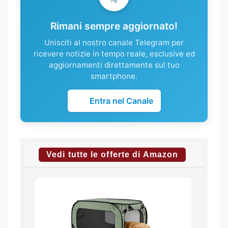
Rimani sempre aggiornato!
Unisciti al nostro canale Telegram per
ricevere notizie in tempo reale, esclusive ed
aggiornamenti direttamente sul tuo
smartphone.
Entra nel Canale