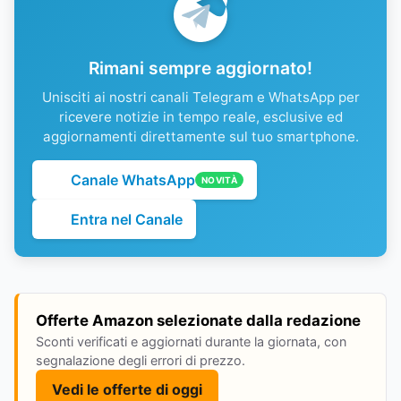
Rimani sempre aggiornato!
Unisciti ai nostri canali Telegram e WhatsApp per
ricevere notizie in tempo reale, esclusive ed
aggiornamenti direttamente sul tuo smartphone.
Canale WhatsApp
NOVITÀ
Entra nel Canale
Offerte Amazon selezionate dalla redazione
Sconti verificati e aggiornati durante la giornata, con
segnalazione degli errori di prezzo.
Vedi le offerte di oggi