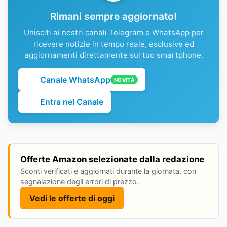
Rimani sempre aggiornato!
Unisciti ai nostri canali Telegram e WhatsApp per
ricevere notizie in tempo reale, esclusive ed
aggiornamenti direttamente sul tuo smartphone.
Canale WhatsApp
NOVITÀ
Entra nel Canale
Offerte Amazon selezionate dalla redazione
Sconti verificati e aggiornati durante la giornata, con
segnalazione degli errori di prezzo.
Vedi le offerte di oggi