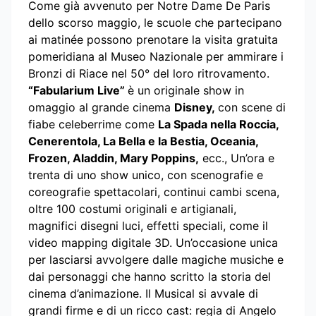
Come già avvenuto per Notre Dame De Paris
dello scorso maggio, le scuole che partecipano
ai matinée possono prenotare la visita gratuita
pomeridiana al Museo Nazionale per ammirare i
Bronzi di Riace nel 50° del loro ritrovamento.
“Fabularium Live”
è un originale show in
omaggio al grande cinema
Disney,
con scene di
fiabe celeberrime come
La Spada nella Roccia
,
Cenerentola, La Bella e la Bestia, Oceania,
Frozen, Aladdin, Mary Poppins,
ecc., Un’ora e
trenta di uno show unico, con scenografie e
coreografie spettacolari, continui cambi scena,
oltre 100 costumi originali e artigianali,
magnifici disegni luci, effetti speciali, come il
video mapping digitale 3D. Un’occasione unica
per lasciarsi avvolgere dalle magiche musiche e
dai personaggi che hanno scritto la storia del
cinema d’animazione. Il Musical si avvale di
grandi firme e di un ricco cast: regia di Angelo