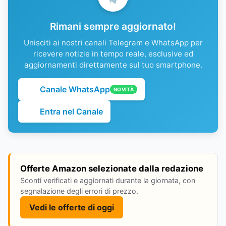
Rimani sempre aggiornato!
Unisciti ai nostri canali Telegram e WhatsApp per
ricevere notizie in tempo reale, esclusive ed
aggiornamenti direttamente sul tuo smartphone.
Canale WhatsApp
NOVITÀ
Entra nel Canale
Offerte Amazon selezionate dalla redazione
Sconti verificati e aggiornati durante la giornata, con
segnalazione degli errori di prezzo.
Vedi le offerte di oggi