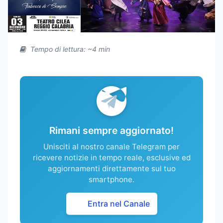
Tempo di lettura: ~4 min
Rimani sempre aggiornato!
Unisciti al nostro canale Telegram per
ricevere notizie in tempo reale, esclusive ed
aggiornamenti direttamente sul tuo
smartphone.
Entra nel Canale