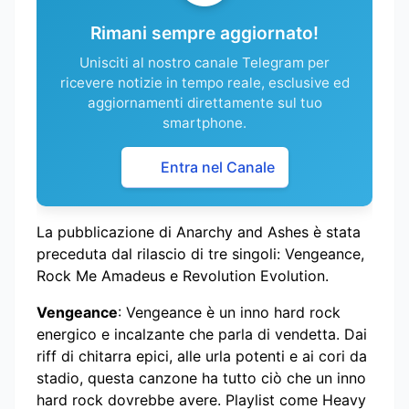
Rimani sempre aggiornato!
Unisciti al nostro canale Telegram per
ricevere notizie in tempo reale, esclusive ed
aggiornamenti direttamente sul tuo
smartphone.
Entra nel Canale
La pubblicazione di Anarchy and Ashes è stata
preceduta dal rilascio di tre singoli: Vengeance,
Rock Me Amadeus e Revolution Evolution.
Vengeance
: Vengeance è un inno hard rock
energico e incalzante che parla di vendetta. Dai
riff di chitarra epici, alle urla potenti e ai cori da
stadio, questa canzone ha tutto ciò che un inno
hard rock dovrebbe avere. Playlist come Heavy