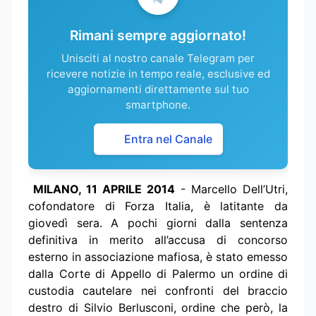
Rimani sempre aggiornato!
Unisciti al nostro canale Telegram per
ricevere notizie in tempo reale, esclusive ed
aggiornamenti direttamente sul tuo
smartphone.
Entra nel Canale
MILANO, 11 APRILE 2014
- Marcello Dell’Utri,
cofondatore di Forza Italia, è latitante da
giovedì sera. A pochi giorni dalla sentenza
definitiva in merito all’accusa di concorso
esterno in associazione mafiosa, è stato emesso
dalla Corte di Appello di Palermo un ordine di
custodia cautelare nei confronti del braccio
destro di Silvio Berlusconi, ordine che però, la