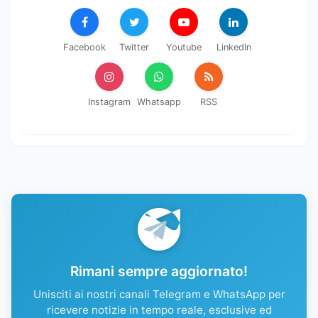
Facebook
Twitter
Youtube
LinkedIn
Instagram
Whatsapp
RSS
Rimani sempre aggiornato!
Unisciti ai nostri canali Telegram e WhatsApp per
ricevere notizie in tempo reale, esclusive ed