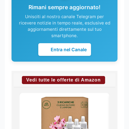
Rimani sempre aggiornato!
Unisciti al nostro canale Telegram per
ricevere notizie in tempo reale, esclusive ed
aggiornamenti direttamente sul tuo
smartphone.
Entra nel Canale