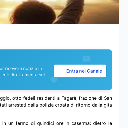
r ricevere notizie in
Entra nel Canale
menti direttamente sul
aggio, otto fedeli residenti a Fagarè, frazione di San
ati arrestati dalla polizia croata di ritorno dalla gita
 in un fermo di quindici ore in caserma: dietro le