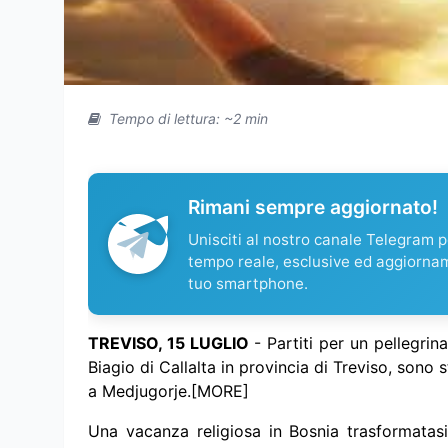
Tempo di lettura: ~2 min
Rimani sempre aggiornato!
Unisciti al nostro canale Telegram pe
tempo reale, esclusive ed aggiorna
tuo smartphone.
TREVISO, 15 LUGLIO
- Partiti per un pellegrin
Biagio di Callalta in provincia di Treviso, sono st
a Medjugorje.[MORE]
Una vacanza religiosa in Bosnia trasformatasi