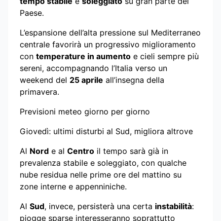
tempo stabile
e
soleggiato
su gran parte del
Paese.
L’espansione dell’alta pressione sul Mediterraneo
centrale favorirà un progressivo miglioramento
con
temperature in aumento
e cieli sempre più
sereni, accompagnando l’Italia verso un
weekend del
25 aprile
all’insegna della
primavera.
Previsioni meteo giorno per giorno
Giovedì: ultimi disturbi al Sud, migliora altrove
Al
Nord
e al
Centro
il tempo sarà già in
prevalenza stabile e soleggiato, con qualche
nube residua nelle prime ore del mattino su
zone interne e appenniniche.
Al
Sud
, invece, persisterà una certa
instabilità
:
piogge sparse interesseranno soprattutto