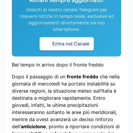
Unisciti al nostro canale Telegram per
ricevere notizie in tempo reale, esclusive ed
aggiornamenti direttamente sul tuo
smartphone.
Entra nel Canale
Bel tempo in arrivo dopo il fronte freddo
Dopo il passaggio di un
fronte freddo
che nella
giornata di mercoledì ha portato instabilità su
diverse regioni, la situazione meteo sull’Italia è
destinata a migliorare rapidamente. Entro
giovedì, infatti, le ultime precipitazioni
interesseranno soltanto le aree più meridionali,
mentre da ovest avanzerà un deciso rinforzo
dell’
anticiclone
, pronto a riportare condizioni di