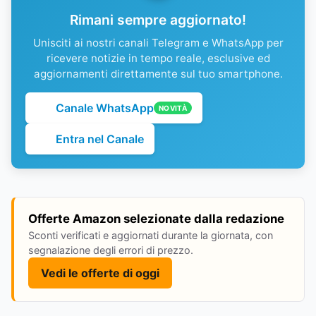
Rimani sempre aggiornato!
Unisciti ai nostri canali Telegram e WhatsApp per
ricevere notizie in tempo reale, esclusive ed
aggiornamenti direttamente sul tuo smartphone.
Canale WhatsApp
NOVITÀ
Entra nel Canale
Offerte Amazon selezionate dalla redazione
Sconti verificati e aggiornati durante la giornata, con
segnalazione degli errori di prezzo.
Vedi le offerte di oggi