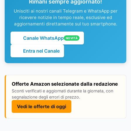
Rimani sempre aggiornato!
Unisciti ai nostri canali Telegram e WhatsApp per
ricevere notizie in tempo reale, esclusive ed
aggiornamenti direttamente sul tuo smartphone.
Canale WhatsApp
NOVITÀ
Entra nel Canale
Offerte Amazon selezionate dalla redazione
Sconti verificati e aggiornati durante la giornata, con
segnalazione degli errori di prezzo.
Vedi le offerte di oggi