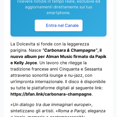
ricevere notizie in tempo reale, esclusive ed
aggiornamenti direttamente sul tuo
smartphone.
Entra nel Canale
La Dolcevita si fonde con la leggerezza
parigina. Nasce
“Carbonara & Champagne”
, il
nuovo album per Alman Music firmato da Papik
e Kelly Joyce
. Un lavoro che rilegge la
tradizione francese anni Cinquanta e Sessanta
attraverso sonorità lounge e nu-jazz, con
un’impronta internazionale. Il disco è disponibile
su tutte le piattaforme digitali al seguente link:
https://bfan.link/carbonara-champagne
.
«Un dialogo tra due immaginari europei»
,
sintetizzano gli artisti.
«Roma e Parigi, eleganza