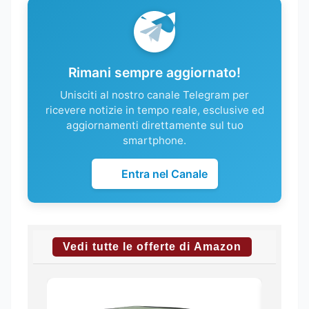
Rimani sempre aggiornato!
Unisciti al nostro canale Telegram per
ricevere notizie in tempo reale, esclusive ed
aggiornamenti direttamente sul tuo
smartphone.
Entra nel Canale