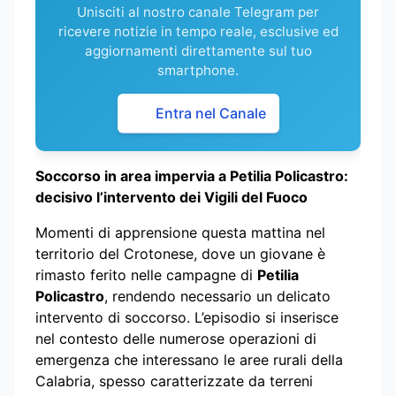
Unisciti al nostro canale Telegram per
ricevere notizie in tempo reale, esclusive ed
aggiornamenti direttamente sul tuo
smartphone.
Entra nel Canale
Soccorso in area impervia a Petilia Policastro:
decisivo l’intervento dei Vigili del Fuoco
Momenti di apprensione questa mattina nel
territorio del Crotonese, dove un giovane è
rimasto ferito nelle campagne di
Petilia
Policastro
, rendendo necessario un delicato
intervento di soccorso. L’episodio si inserisce
nel contesto delle numerose operazioni di
emergenza che interessano le aree rurali della
Calabria, spesso caratterizzate da terreni