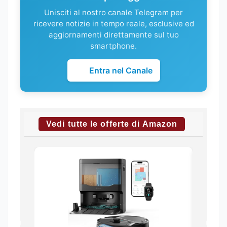
Unisciti al nostro canale Telegram per
ricevere notizie in tempo reale, esclusive ed
aggiornamenti direttamente sul tuo
smartphone.
Entra nel Canale