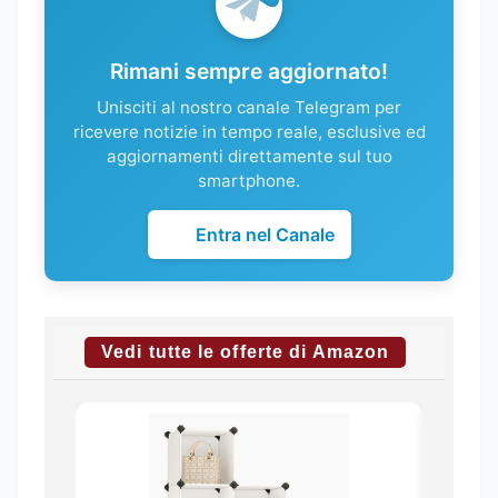
Rimani sempre aggiornato!
Unisciti al nostro canale Telegram per
ricevere notizie in tempo reale, esclusive ed
aggiornamenti direttamente sul tuo
smartphone.
Entra nel Canale