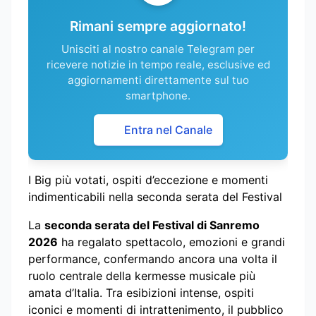
Rimani sempre aggiornato!
Unisciti al nostro canale Telegram per
ricevere notizie in tempo reale, esclusive ed
aggiornamenti direttamente sul tuo
smartphone.
Entra nel Canale
I Big più votati, ospiti d’eccezione e momenti
indimenticabili nella seconda serata del Festival
La
seconda serata del Festival di Sanremo
2026
ha regalato spettacolo, emozioni e grandi
performance, confermando ancora una volta il
ruolo centrale della kermesse musicale più
amata d’Italia. Tra esibizioni intense, ospiti
iconici e momenti di intrattenimento, il pubblico