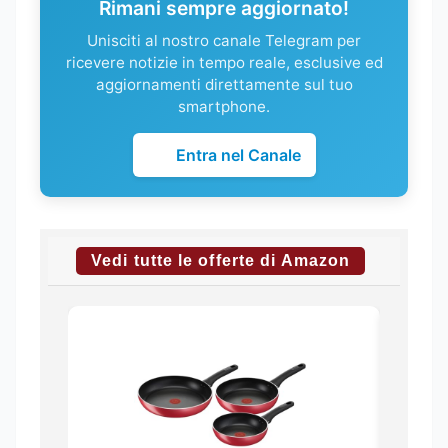
Rimani sempre aggiornato!
Unisciti al nostro canale Telegram per
ricevere notizie in tempo reale, esclusive ed
aggiornamenti direttamente sul tuo
smartphone.
Entra nel Canale