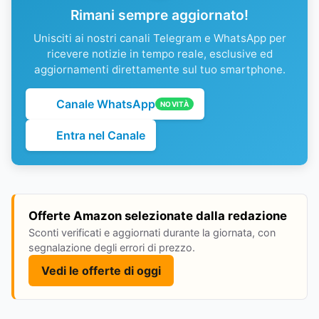
Rimani sempre aggiornato!
Unisciti ai nostri canali Telegram e WhatsApp per
ricevere notizie in tempo reale, esclusive ed
aggiornamenti direttamente sul tuo smartphone.
Canale WhatsApp
NOVITÀ
Entra nel Canale
Offerte Amazon selezionate dalla redazione
Sconti verificati e aggiornati durante la giornata, con
segnalazione degli errori di prezzo.
Vedi le offerte di oggi