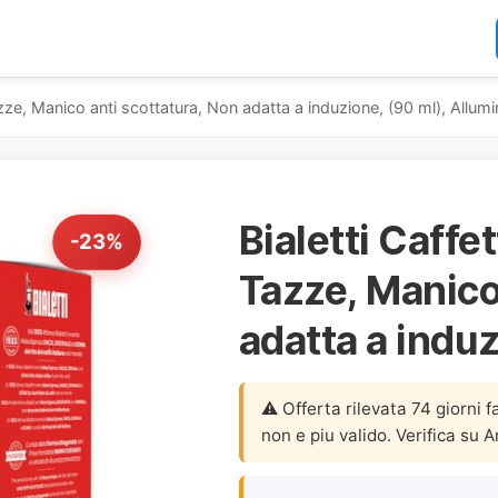
zze, Manico anti scottatura, Non adatta a induzione, (90 ml), Allumi
Bialetti Caffe
-23%
Tazze, Manico
adatta a induz
⚠️ Offerta rilevata 74 giorni f
non e piu valido. Verifica su 