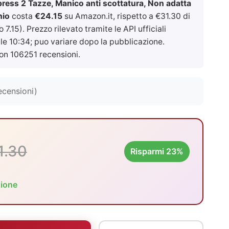
xpress 2 Tazze, Manico anti scottatura, Non adatta
nio
costa
€24.15
su Amazon.it, rispetto a €31.30 di
.15). Prezzo rilevato tramite le API ufficiali
le 10:34
; puo variare dopo la pubblicazione.
on 106251 recensioni.
ecensioni)
1.30
Risparmi 23%
zione