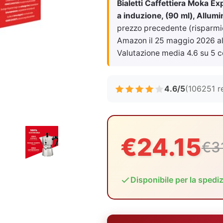
Bialetti Caffettiera Moka E
a induzione, (90 ml), Allumi
prezzo precedente (risparmio 7
Amazon il
25 maggio 2026 al
Valutazione media 4.6 su 5 c
4.6/5
(106251 r
€24.15
€3
Disponibile per la spedi