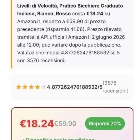
Livelli di Velocità, Pratico Bicchiere Graduato
Incluso, Bianco, Rosso
costa
€18.24
su
Amazon.it, rispetto a €59.90 di prezzo
precedente (risparmio 41.66). Prezzo rilevato
tramite le API ufficiali Amazon il
2 giugno 2026
alle 12:00
; puo variare dopo la pubblicazione.
Valutazione media 4.877262476188532 su 5
con 3576 recensioni.
(3576
4.877262476188532/5
recensioni)
€18.24
€59.90
Risparmi 70%