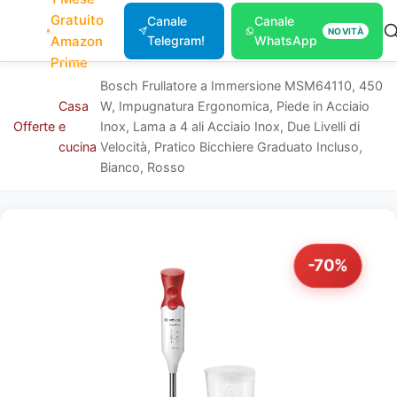
Gratuito
Canale
Canale
NOVITÀ
Amazon
Telegram!
WhatsApp
Prime
Bosch Frullatore a Immersione MSM64110, 450
Casa
W, Impugnatura Ergonomica, Piede in Acciaio
Offerte
e
Inox, Lama a 4 ali Acciaio Inox, Due Livelli di
cucina
Velocità, Pratico Bicchiere Graduato Incluso,
Bianco, Rosso
-70%