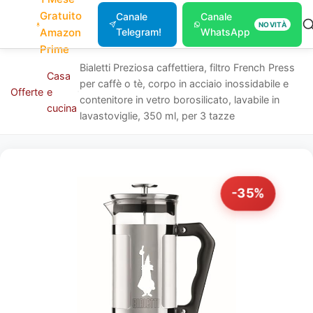
Gratuito
Canale
Canale
NOVITÀ
Amazon
Telegram!
WhatsApp
Prime
Bialetti Preziosa caffettiera, filtro French Press
Casa
per caffè o tè, corpo in acciaio inossidabile e
Offerte
e
contenitore in vetro borosilicato, lavabile in
cucina
lavastoviglie, 350 ml, per 3 tazze
-35%