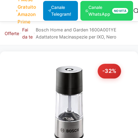
Gratuito
Canale
Canale
NOVITÀ
Amazon
Telegram!
WhatsApp
Prime
Fai
Bosch Home and Garden 1600A001YE
Offerte
da te
Adattatore Macinaspezie per IXO, Nero
-32%