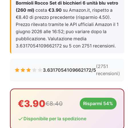
Bormioli Rocco Set di bicchieri 6 unità blu vetro
(260 ml)
costa
€3.90
su Amazon.it, rispetto a
€8.40 di prezzo precedente (risparmio 4.50).
Prezzo rilevato tramite le API ufficiali Amazon il
1
giugno 2026 alle 16:52
; puo variare dopo la
pubblicazione. Valutazione media
3.6317054109662172 su 5 con 2751 recensioni.
(2751
3.6317054109662172/5
recensioni)
€3.90
€8.40
Risparmi 54%
Disponibile per la spedizione