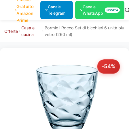
Gratuito
Canale
Canale
NOVITÀ
Amazon
Telegram!
WhatsApp
Prime
Casa e
Bormioli Rocco Set di bicchieri 6 unità blu
Offerte
cucina
vetro (260 ml)
-54%