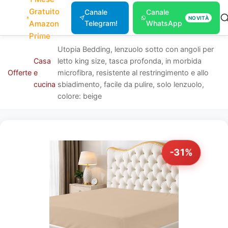
Gratuito
Canale
Canale
NOVITÀ
Amazon
Telegram!
WhatsApp
Prime
Utopia Bedding, lenzuolo sotto con angoli per
Casa
letto king size, tasca profonda, in morbida
Offerte
e
microfibra, resistente al restringimento e allo
cucina
sbiadimento, facile da pulire, solo lenzuolo,
colore: beige
-31%