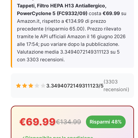
Tappeti, Filtro HEPA H13 Antiallergico,
PowerCyclone 5 (FC9332/09)
costa
€69.99
su
Amazon.it, rispetto a €134.99 di prezzo
precedente (risparmio 65.00). Prezzo rilevato
tramite le API ufficiali Amazon il
16 giugno 2026
alle 17:54
; puo variare dopo la pubblicazione.
Valutazione media 3.3494072149311123 su 5
con 3303 recensioni.
(3303
3.3494072149311123/5
recensioni)
€69.99
€134.99
Risparmi 48%