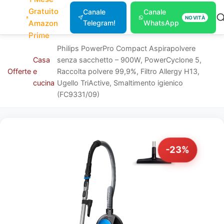
Gratuito
Canale
Canale
NOVITÀ
Amazon
Telegram!
WhatsApp
Prime
Philips PowerPro Compact Aspirapolvere
Casa
senza sacchetto – 900W, PowerCyclone 5,
Offerte
e
Raccolta polvere 99,9%, Filtro Allergy H13,
cucina
Ugello TriActive, Smaltimento igienico
(FC9331/09)
-23%