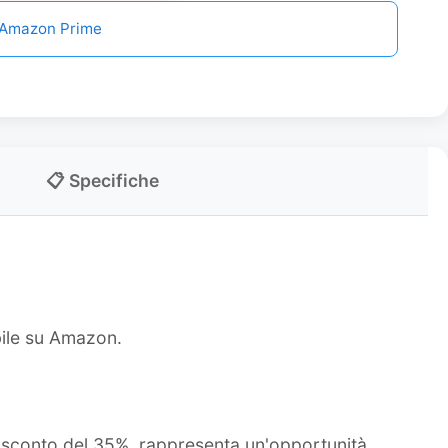
n Amazon Prime
📋 Specifiche
bile su Amazon.
o sconto del 35%, rappresenta un'opportunità