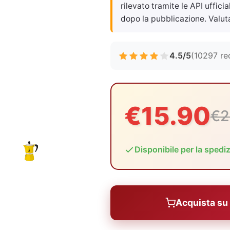
rilevato tramite le API uffici
dopo la pubblicazione. Valut
4.5/5
(10297 re
€15.90
€2
Disponibile per la spedi
Acquista s