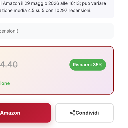
ali Amazon il
29 maggio 2026 alle 16:13
; puo variare
azione media 4.5 su 5 con 10297 recensioni.
censioni)
4.40
Risparmi 35%
zione
u Amazon
Condividi