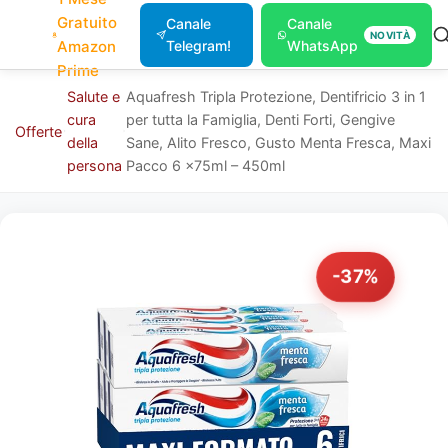
Gratuito
Canale
Canale
NOVITÀ
Amazon
Telegram!
WhatsApp
Prime
Salute e
Aquafresh Tripla Protezione, Dentifricio 3 in 1
cura
per tutta la Famiglia, Denti Forti, Gengive
Offerte
della
Sane, Alito Fresco, Gusto Menta Fresca, Maxi
persona
Pacco 6 x75ml – 450ml
-37%