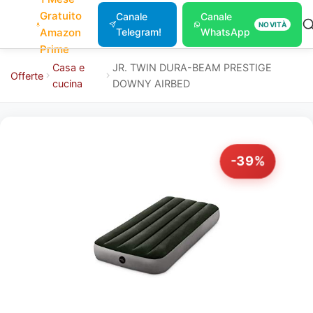
Gratuito
Canale
Canale
NOVITÀ
Amazon
Telegram!
WhatsApp
Prime
Casa e
JR. TWIN DURA-BEAM PRESTIGE
Offerte
cucina
DOWNY AIRBED
-39%