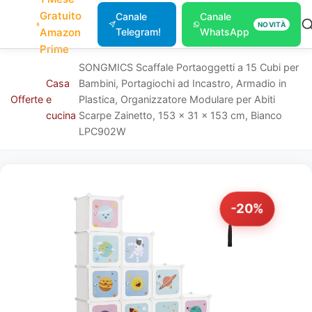
Gratuito
Canale
Canale
NOVITÀ
Amazon
Telegram!
WhatsApp
Prime
SONGMICS Scaffale Portaoggetti a 15 Cubi per
Casa
Bambini, Portagiochi ad Incastro, Armadio in
Offerte
e
Plastica, Organizzatore Modulare per Abiti
cucina
Scarpe Zainetto, 153 x 31 x 153 cm, Bianco
LPC902W
-20%