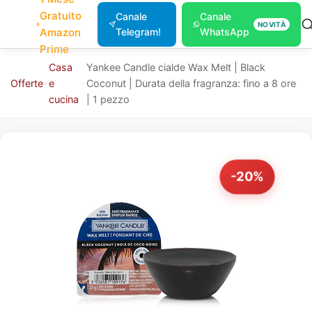
Gratuito
Canale
Canale
NOVITÀ
Amazon
Telegram!
WhatsApp
Prime
Casa
Yankee Candle cialde Wax Melt | Black
Offerte
e
Coconut | Durata della fragranza: fino a 8 ore
cucina
| 1 pezzo
-20%