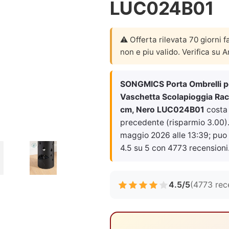
LUC024B01
⚠️ Offerta rilevata 70 giorni f
non e piu valido. Verifica su 
SONGMICS Porta Ombrelli per
Vaschetta Scolapioggia Racc
cm, Nero LUC024B01
cost
precedente (risparmio 3.00). 
maggio 2026 alle 13:39
; puo
4.5 su 5 con 4773 recensioni
4.5/5
(4773 rec