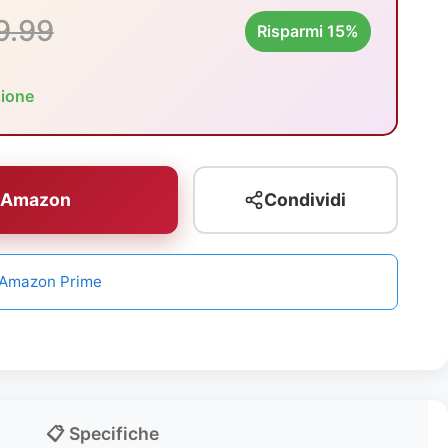
9.99
Risparmi 15%
zione
u Amazon
Condividi
n Amazon Prime
📋 Specifiche