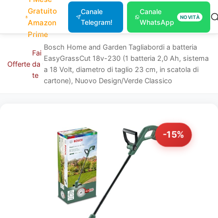
Gratuito
Canale
Canale
NOVITÀ
Amazon
Telegram!
WhatsApp
Prime
Bosch Home and Garden Tagliabordi a batteria
Fai
EasyGrassCut 18v-230 (1 batteria 2,0 Ah, sistema
Offerte
da
a 18 Volt, diametro di taglio 23 cm, in scatola di
te
cartone), Nuovo Design/Verde Classico
-15%