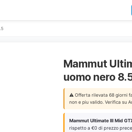
.5
Mammut Ultima
uomo nero 8.
⚠️ Offerta rilevata 68 giorni f
non e piu valido. Verifica su 
Mammut Ultimate III Mid GT
rispetto a €0 di prezzo preced