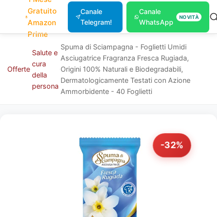
Gratuito
Canale
Canale
NOVITÀ
Amazon
Telegram!
WhatsApp
Prime
Spuma di Sciampagna - Foglietti Umidi
Salute e
Asciugatrice Fragranza Fresca Rugiada,
cura
Offerte
Origini 100% Naturali e Biodegradabili,
della
Dermatologicamente Testati con Azione
persona
Ammorbidente - 40 Foglietti
-32%