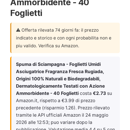
Ammorbidente - 40
Foglietti
⚠️ Offerta rilevata 74 giorni fa: il prezzo
indicato e storico e con ogni probabilita non e
piu valido. Verifica su Amazon.
Spuma di Sciampagna - Foglietti Umidi
Asciugatrice Fragranza Fresca Rugiada,
Origini 100% Naturali e Biodegradabili,
Dermatologicamente Testati con Azione
Ammorbidente - 40 Foglietti
costa
€2.73
su
Amazon.it, rispetto a €3.99 di prezzo
precedente (risparmio 1.26). Prezzo rilevato
tramite le API ufficiali Amazon il
24 maggio
2026 alle 12:53
; puo variare dopo la
pubblicazione. Valutazione media 4.4 su 5 con