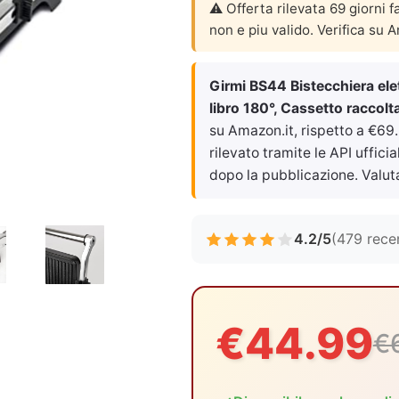
⚠️ Offerta rilevata 69 giorni f
non e piu valido. Verifica su 
Girmi BS44 Bistecchiera elet
libro 180°, Cassetto raccolt
su Amazon.it, rispetto a €69
rilevato tramite le API uffici
dopo la pubblicazione. Valut
4.2/5
(479 rece
€44.99
€