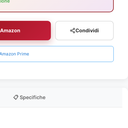
zione
u Amazon
Condividi
n Amazon Prime
📋 Specifiche