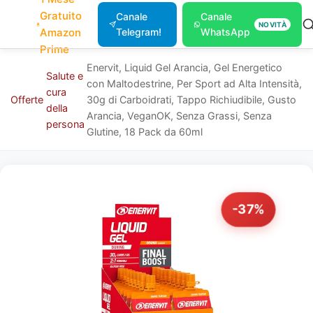
Gratuito
Canale
Canale
NOVITÀ
Amazon
Telegram!
WhatsApp
Prime
Enervit, Liquid Gel Arancia, Gel Energetico
Salute e
con Maltodestrine, Per Sport ad Alta Intensità,
cura
Offerte
30g di Carboidrati, Tappo Richiudibile, Gusto
della
Arancia, VeganOK, Senza Grassi, Senza
persona
Glutine, 18 Pack da 60ml
-37%